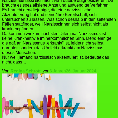
Narzissmus lässt sich nicht via Youtube diagnostizieren. Da
braucht es spezialisierte Ärzte und aufwendige Verfahren.
Es braucht den/diejenige, die eine narzisstische
Akzentuierung hat und seine/ihre Bereitschaft, sich
untersuchen zu lassen. Was schon deshalb in den seltensten
Fällen stattfindet, weil Narzisst:innen sich selbst nicht als
krank empfinden.
Da kommen wir zum nächsten Dilemma: Narzissmus ist
keine Krankheit wie im herkömmlichen Sinn. Der/diejenige,
die ggf. an Narzissmus „erkrankt“ ist, leidet nicht selbst
darunter, sondern das Umfeld erkrankt am Narzissmus
dieses Menschen.
Nur weil jemand narzisstisch akzentuiert ist, bedeutet das
nicht, dass…
Von
Regina Schrott
, vor
3 Jahren
26. Januar 2024