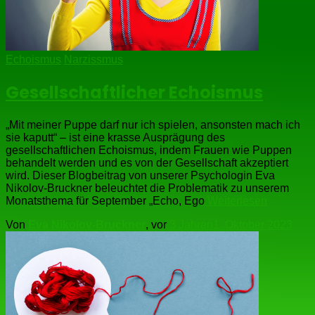
Echoismus
Narzissmus
Gesellschaftlicher Echoismus
„Mit meiner Puppe darf nur ich spielen, ansonsten mach ich
sie kaputt“ – ist eine krasse Ausprägung des
gesellschaftlichen Echoismus, indem Frauen wie Puppen
behandelt werden und es von der Gesellschaft akzeptiert
wird. Dieser Blogbeitrag von unserer Psychologin Eva
Nikolov-Bruckner beleuchtet die Problematik zu unserem
Monatsthema für September „Echo, Ego
Weiterlesen
Von
Eva Nikolov-Bruckner
, vor
3 Jahren
1. Oktober 2023