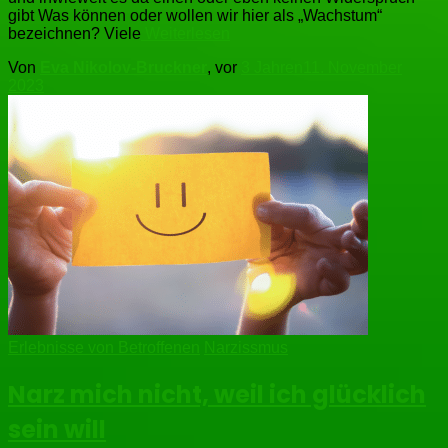
gibt Was können oder wollen wir hier als „Wachstum“
bezeichnen? Viele
Weiterlesen
Von
Eva Nikolov-Bruckner
, vor
3 Jahren
11. November
2023
Erlebnisse von Betroffenen
Narzissmus
Narz mich nicht, weil ich glücklich
sein will