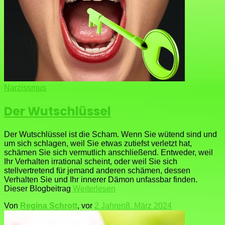
Narzissmus
Der Wutschlüssel
Der Wutschlüssel ist die Scham. Wenn Sie wütend sind und
um sich schlagen, weil Sie etwas zutiefst verletzt hat,
schämen Sie sich vermutlich anschließend. Entweder, weil
Ihr Verhalten irrational scheint, oder weil Sie sich
stellvertretend für jemand anderen schämen, dessen
Verhalten Sie und Ihr innerer Dämon unfassbar finden.
Dieser Blogbeitrag
Weiterlesen
Von
Regina Schrott
, vor
2 Jahren
8. März 2024