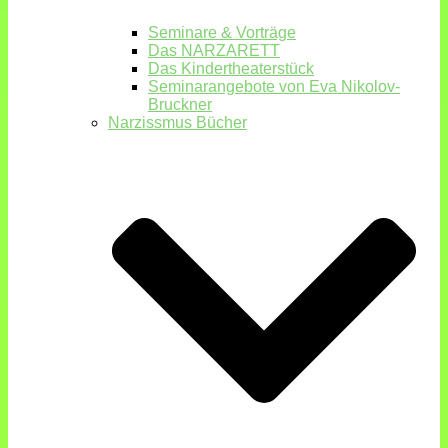
Seminare & Vorträge
Das NARZARETT
Das Kindertheaterstück
Seminarangebote von Eva Nikolov-
Bruckner
Narzissmus Bücher