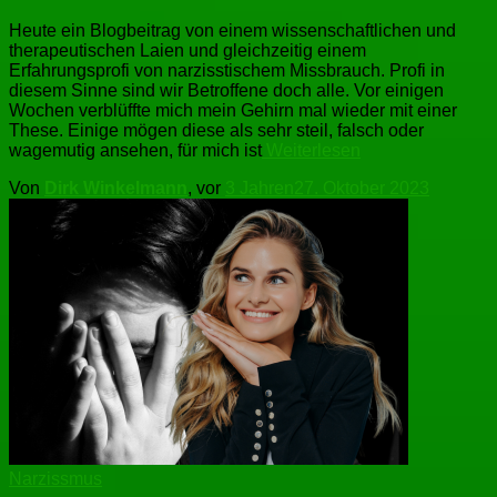
Heute ein Blogbeitrag von einem wissenschaftlichen und
therapeutischen Laien und gleichzeitig einem
Erfahrungsprofi von narzisstischem Missbrauch. Profi in
diesem Sinne sind wir Betroffene doch alle. Vor einigen
Wochen verblüffte mich mein Gehirn mal wieder mit einer
These. Einige mögen diese als sehr steil, falsch oder
wagemutig ansehen, für mich ist
Weiterlesen
Von
Dirk Winkelmann
, vor
3 Jahren
27. Oktober 2023
Narzissmus