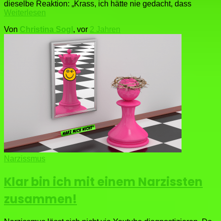
dieselbe Reaktion: „Krass, ich hätte nie gedacht, dass
Weiterlesen
Von
Christina Sogl
, vor
2 Jahren
Narzissmus
Klar bin ich mit einem Narzissten
zusammen!