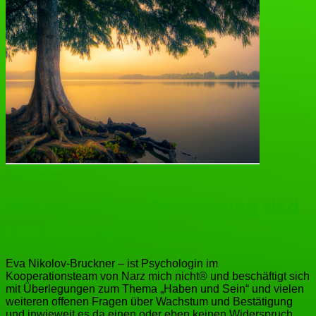
Narzissmus
Wachstum oder Bestätigung sind
kein Widerspruch
Eva Nikolov-Bruckner – ist Psychologin im
Kooperationsteam von Narz mich nicht® und beschäftigt sich
mit Überlegungen zum Thema „Haben und Sein“ und vielen
weiteren offenen Fragen über Wachstum und Bestätigung
und inwieweit es da einen oder eben keinen Widerspruch