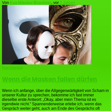
Von
Eva Nikolov-Bruckner
, vor
2 Jahren
Narzissmus
Wenn die Masken fallen dürfen
Wenn ich anfange, über die Allgegenwärtigkeit von Scham in
unserer Kultur zu sprechen, bekomme ich fast immer
dieselbe erste Antwort: „Okay, aber mein Thema ist es
irgendwie nicht.“ Spannenderweise erlebe ich, wenn das
Gespräch weiter geht, auch am Ende des Gesprächs oft