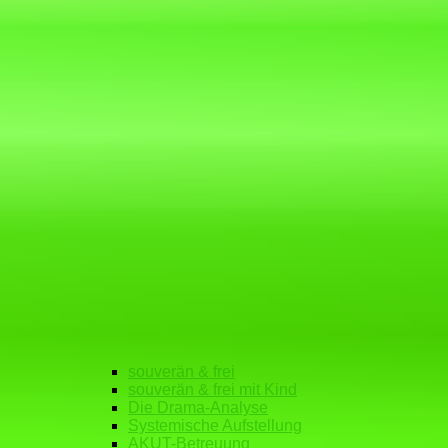
souverän & frei
souverän & frei mit Kind
Die Drama-Analyse
Systemische Aufstellung
AKUT-Betreuung