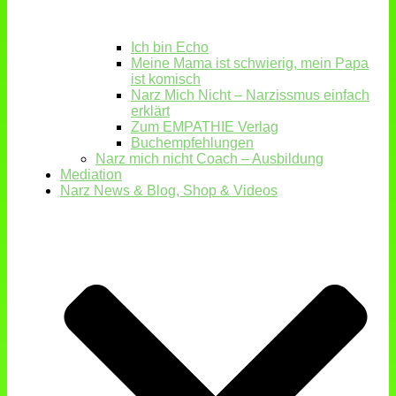
Ich bin Echo
Meine Mama ist schwierig, mein Papa
ist komisch
Narz Mich Nicht – Narzissmus einfach
erklärt
Zum EMPATHIE Verlag
Buchempfehlungen
Narz mich nicht Coach – Ausbildung
Mediation
Narz News & Blog, Shop & Videos