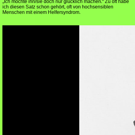
„Ich möchte ihn/sie doch nur glücklich machen.“ Zu oft habe
ich diesen Satz schon gehört, oft von hochsensiblen
Menschen mit einem Helfersyndrom.