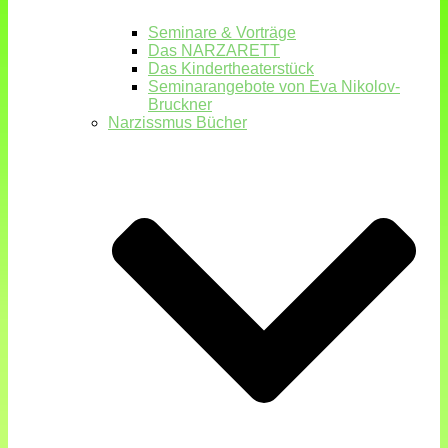
Seminare & Vorträge
Das NARZARETT
Das Kindertheaterstück
Seminarangebote von Eva Nikolov-
Bruckner
Narzissmus Bücher