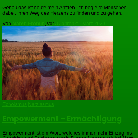
Genau das ist heute mein Antrieb. Ich begleite Menschen
dabei, ihren Weg des Herzens zu finden und zu gehen.
Von
Maren Fromm
, vor
3 Jahren
25. März 2023
Echoismus
Narzissmus
Empowerment – Ermächtigung
Empowerment ist ein Wort, welches immer mehr Einzug ins