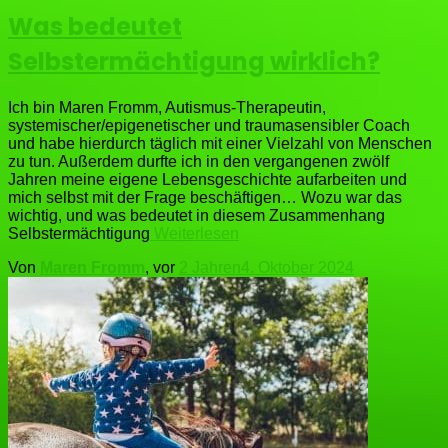
Was bedeutet
Selbstermächtigung wirklich?
Ich bin Maren Fromm, Autismus-Therapeutin,
systemischer/epigenetischer und traumasensibler Coach
und habe hierdurch täglich mit einer Vielzahl von Menschen
zu tun. Außerdem durfte ich in den vergangenen zwölf
Jahren meine eigene Lebensgeschichte aufarbeiten und
mich selbst mit der Frage beschäftigen… Wozu war das
wichtig, und was bedeutet in diesem Zusammenhang
Selbstermächtigung
Weiterlesen
Von
Maren Fromm
, vor
2 Jahren
4. Oktober 2024