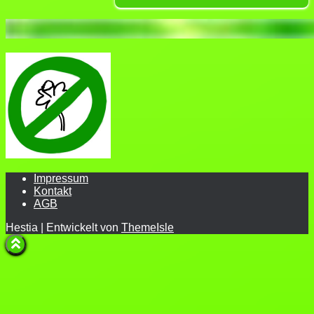
Impressum
Kontakt
AGB
Hestia | Entwickelt von
ThemeIsle