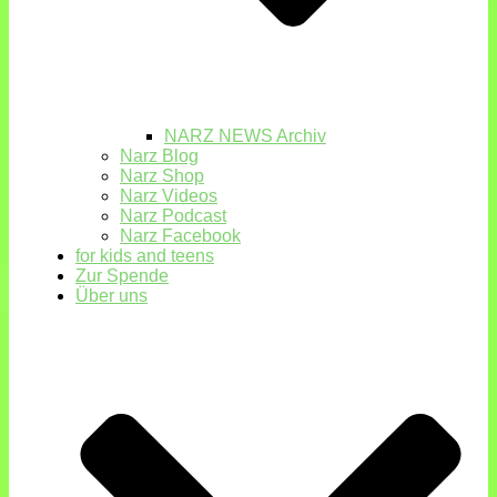
NARZ NEWS Archiv
Narz Blog
Narz Shop
Narz Videos
Narz Podcast
Narz Facebook
for kids and teens
Zur Spende
Über uns