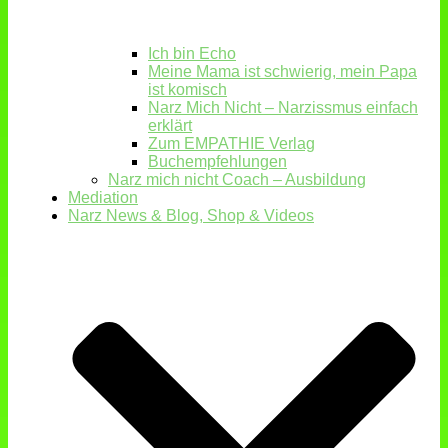
Ich bin Echo
Meine Mama ist schwierig, mein Papa
ist komisch
Narz Mich Nicht – Narzissmus einfach
erklärt
Zum EMPATHIE Verlag
Buchempfehlungen
Narz mich nicht Coach – Ausbildung
Mediation
Narz News & Blog, Shop & Videos