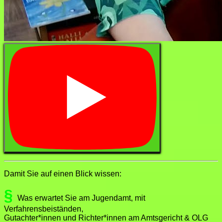
Damit Sie auf einen Blick wissen:
§
Was erwartet Sie am Jugendamt, mit
Verfahrensbeiständen,
Gutachter*innen und Richter*innen am Amtsgericht & OLG