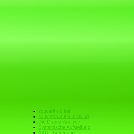
souverän & frei
souverän & frei mit Kind
Die Drama-Analyse
Systemische Aufstellung
AKUT-Betreuung