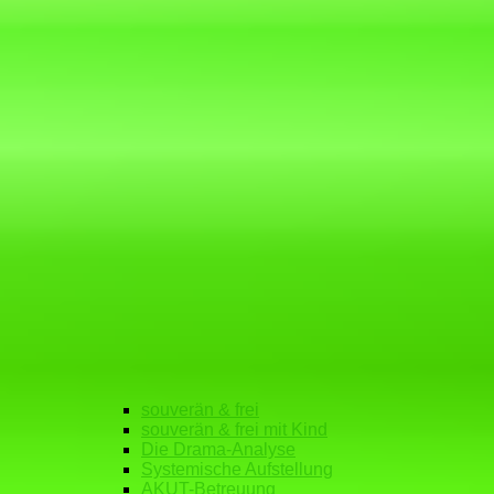
souverän & frei
souverän & frei mit Kind
Die Drama-Analyse
Systemische Aufstellung
AKUT-Betreuung