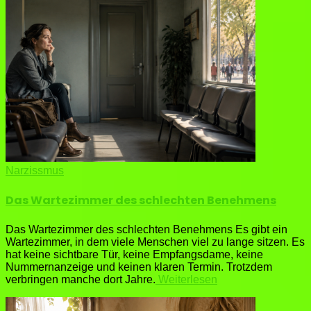
Narzissmus
Das Wartezimmer des schlechten Benehmens
Das Wartezimmer des schlechten Benehmens Es gibt ein
Wartezimmer, in dem viele Menschen viel zu lange sitzen. Es
hat keine sichtbare Tür, keine Empfangsdame, keine
Nummernanzeige und keinen klaren Termin. Trotzdem
verbringen manche dort Jahre.
Weiterlesen