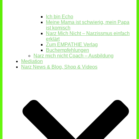
Ich bin Echo
Meine Mama ist schwierig, mein Papa
ist komisch
Narz Mich Nicht – Narzissmus einfach
erklärt
Zum EMPATHIE Verlag
Buchempfehlungen
Narz mich nicht Coach – Ausbildung
Mediation
Narz News & Blog, Shop & Videos