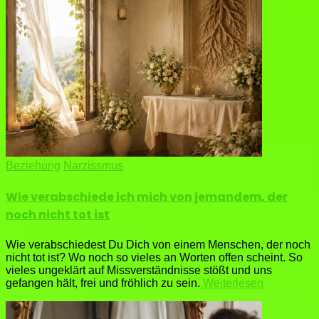
Beziehung
Narzissmus
Wie verabschiede ich mich von jemandem, der
noch nicht tot ist
Wie verabschiedest Du Dich von einem Menschen, der noch
nicht tot ist? Wo noch so vieles an Worten offen scheint. So
vieles ungeklärt auf Missverständnisse stößt und uns
gefangen hält, frei und fröhlich zu sein.
Weiterlesen