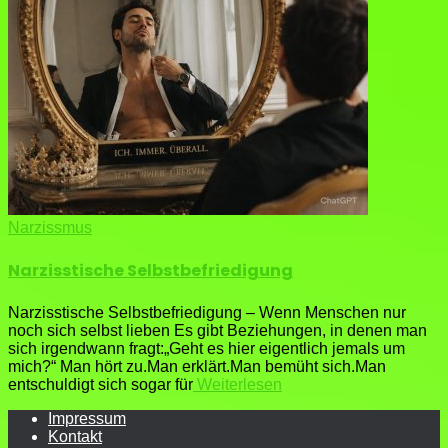
Narzissmus
Narzisstische Selbstbefriedigung
Narzisstische Selbstbefriedigung – Wenn Menschen nur
noch sich selbst lieben Es gibt Beziehungen, in denen man
sich irgendwann fragt:„Geht es hier eigentlich jemals um
mich?“ Man hört zu.Man erklärt.Man bemüht sich.Man
entschuldigt sich sogar für
Weiterlesen
Impressum
Kontakt