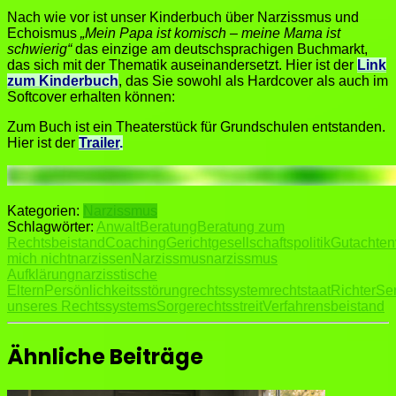
Nach wie vor ist unser Kinderbuch über Narzissmus und
Echoismus
„Mein Papa ist komisch – meine Mama ist
schwierig“
das einzige am deutschsprachigen Buchmarkt,
das sich mit der Thematik auseinandersetzt. Hier ist der
Link
zum Kinderbuch
, das Sie sowohl als Hardcover als auch im
Softcover erhalten können:
Zum Buch ist ein Theaterstück für Grundschulen entstanden.
Hier ist der
Trailer
.
Kategorien:
Narzissmus
Schlagwörter:
Anwalt
Beratung
Beratung zum
Rechtsbeistand
Coaching
Gericht
gesellschaftspolitik
Gutachten
mich nicht
narzissen
Narzissmus
narzissmus
Aufklärung
narzisstische
Eltern
Persönlichkeitsstörung
rechtssystem
rechtstaat
Richter
Ser
unseres Rechtssystems
Sorgerechtsstreit
Verfahrensbeistand
Ähnliche Beiträge