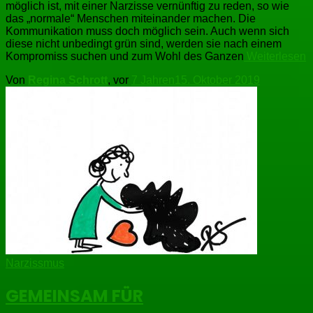
möglich ist, mit einer Narzisse vernünftig zu reden, so wie
das „normale“ Menschen miteinander machen. Die
Kommunikation muss doch möglich sein. Auch wenn sich
diese nicht unbedingt grün sind, werden sie nach einem
Kompromiss suchen und zum Wohl des Ganzen
Weiterlesen
Von
Regina Schrott
, vor
7 Jahren
15. Oktober 2019
Narzissmus
GEMEINSAM FÜR