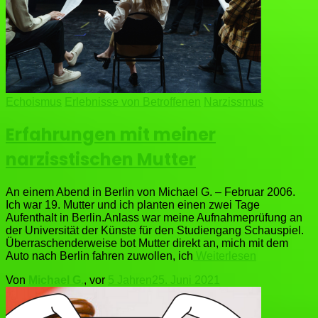
Echoismus
Erlebnisse von Betroffenen
Narzissmus
Erfahrungen mit meiner
narzisstischen Mutter
An einem Abend in Berlin von Michael G. – Februar 2006.
Ich war 19. Mutter und ich planten einen zwei Tage
Aufenthalt in Berlin.Anlass war meine Aufnahmeprüfung an
der Universität der Künste für den Studiengang Schauspiel.
Überraschenderweise bot Mutter direkt an, mich mit dem
Auto nach Berlin fahren zuwollen, ich
Weiterlesen
Von
Michael G.
, vor
5 Jahren
25. Juni 2021