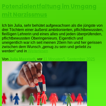
Potenzialentfaltung im Umgang
mit Narzissmus
Ich bin Julia, sehr behütet aufgewachsen als die jüngste von
drei Töchtern einer äußerst ambitionierten, pflichtbewussten,
fleißigen Lehrerin und eines alles und jeden überprüfenden,
pflichtbewussten Oberingenieurs. Eigentlich und
uneigentlich war ich seit meinen 20ern hin und her gerissen
zwischen dem Wunsch „genug zu sein und geliebt zu
werden“ und in
Weiterlesen
Von
Julia Maxstadt
, vor
11 Monaten
5. September 2025