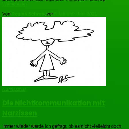
Weiterlesen
Von
Regina Schrott
, vor
5 Jahren
9. Juni 2021
Narzissmus
Die Nichtkommunikation mit
Narzissen
Immer wieder werde ich gefragt, ob es nicht vielleicht doch