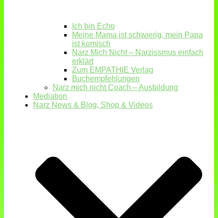
Ich bin Echo
Meine Mama ist schwierig, mein Papa
ist komisch
Narz Mich Nicht – Narzissmus einfach
erklärt
Zum EMPATHIE Verlag
Buchempfehlungen
Narz mich nicht Coach – Ausbildung
Mediation
Narz News & Blog, Shop & Videos