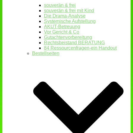
souverän & frei
souverän & frei mit Kind
Die Drama-Analyse
Systemische Aufstellung
AKUT-Betreuung
Vor Gericht & Co
Gutachtenvorbereitung
Rechtsbeistand BERATUNG
84 Ressourcenfragen-ein Handout
Bestellseiten