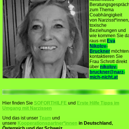
Beratungsgespräc
zum Thema
Coabhängigkeit
von Narzisst*innen
toxische
Beziehungen und
wie kommen Sie d
raus mit
Eva
Nikolov-
Bruckner
möchten
kontaktieren Sie
Frau Schrott direkt
über
nikolov-
bruckner@narz-
mich-nicht.at
Hier finden Sie
SOFORTHILFE
und
Erste Hilfe Tipps im
Umgang mit Narzissen
Und das ist unser
Team
und
unsere
Kooperationspartner*innen
in Deutschland,
Österreich und der Schweiz.