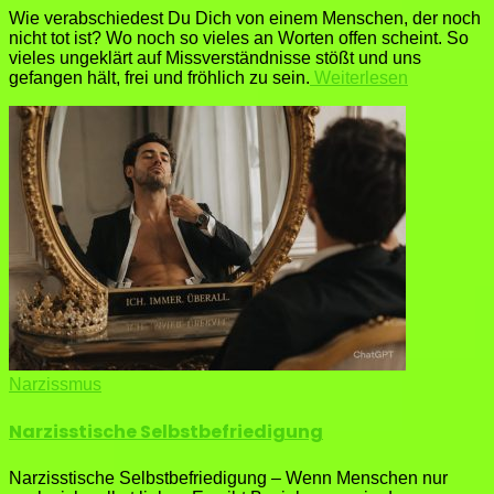
Wie verabschiedest Du Dich von einem Menschen, der noch
nicht tot ist? Wo noch so vieles an Worten offen scheint. So
vieles ungeklärt auf Missverständnisse stößt und uns
gefangen hält, frei und fröhlich zu sein.
Weiterlesen
Narzissmus
Narzisstische Selbstbefriedigung
Narzisstische Selbstbefriedigung – Wenn Menschen nur