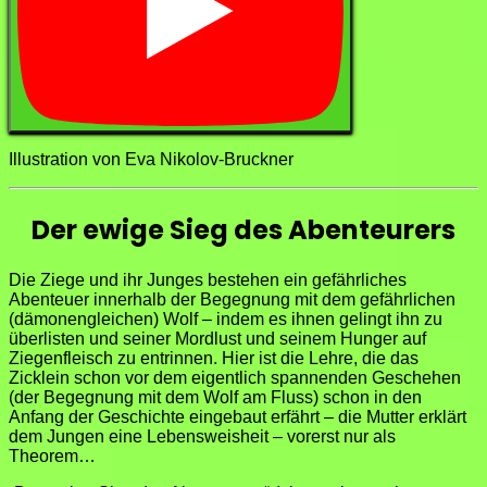
Illustration von Eva Nikolov-Bruckner
Der ewige Sieg des Abenteurers
Die Ziege und ihr Junges bestehen ein gefährliches
Abenteuer innerhalb der Begegnung mit dem gefährlichen
(dämonengleichen) Wolf – indem es ihnen gelingt ihn zu
überlisten und seiner Mordlust und seinem Hunger auf
Ziegenfleisch zu entrinnen. Hier ist die Lehre, die das
Zicklein schon vor dem eigentlich spannenden Geschehen
(der Begegnung mit dem Wolf am Fluss) schon in den
Anfang der Geschichte eingebaut erfährt – die Mutter erklärt
dem Jungen eine Lebensweisheit – vorerst nur als
Theorem…