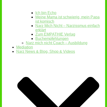
Ich bin Echo
Meine Mama ist schwierig, mein Papa
ist komisch
Narz Mich Nicht – Narzissmus einfach
erklärt
Zum EMPATHIE Verlag
Buchempfehlungen
Narz mich nicht Coach – Ausbildung
Mediation
Narz News & Blog, Shop & Videos