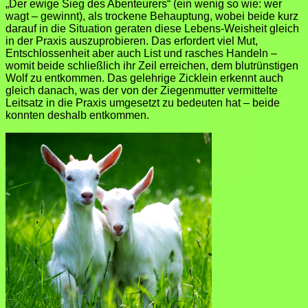
„Der ewige Sieg des Abenteurers“ (ein wenig so wie: wer
wagt – gewinnt), als trockene Behauptung, wobei beide kurz
darauf in die Situation geraten diese Lebens-Weisheit gleich
in der Praxis auszuprobieren. Das erfordert viel Mut,
Entschlossenheit aber auch List und rasches Handeln –
womit beide schließlich ihr Zeil erreichen, dem blutrünstigen
Wolf zu entkommen. Das gelehrige Zicklein erkennt auch
gleich danach, was der von der Ziegenmutter vermittelte
Leitsatz in die Praxis umgesetzt zu bedeuten hat – beide
konnten deshalb entkommen.