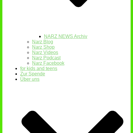
NARZ NEWS Archiv
Narz Blog
Narz Shop
Narz Videos
Narz Podcast
Narz Facebook
for kids and teens
Zur Spende
Über uns