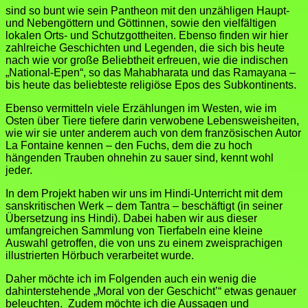
sind so bunt wie sein Pantheon mit den unzähligen Haupt-
und Nebengöttern und Göttinnen, sowie den vielfältigen
lokalen Orts- und Schutzgottheiten. Ebenso finden wir hier
zahlreiche Geschichten und Legenden, die sich bis heute
nach wie vor große Beliebtheit erfreuen, wie die indischen
„National-Epen“, so das Mahabharata und das Ramayana –
bis heute das beliebteste religiöse Epos des Subkontinents.
Ebenso vermitteln viele Erzählungen im Westen, wie im
Osten über Tiere tiefere darin verwobene Lebensweisheiten,
wie wir sie unter anderem auch von dem französischen Autor
La Fontaine kennen – den Fuchs, dem die zu hoch
hängenden Trauben ohnehin zu sauer sind, kennt wohl
jeder.
In dem Projekt
haben wir uns im Hindi-Unterricht mit dem
sanskritischen Werk – dem Tantra – beschäftigt (in seiner
Übersetzung ins Hindi). Dabei haben wir aus dieser
umfangreichen Sammlung von Tierfabeln eine kleine
Auswahl getroffen, die von uns zu einem zweisprachigen
illustrierten Hörbuch verarbeitet wurde.
Daher möchte ich im Folgenden auch ein wenig die
dahinterstehende „Moral von der Geschicht’“ etwas genauer
beleuchten. Zudem möchte ich die Aussagen und