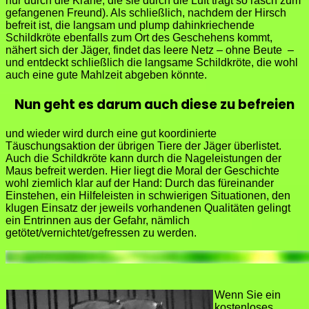
nur durch die Krähe, die sie durch die Luft trägt so rasch zum
gefangenen Freund). Als schließlich, nachdem der Hirsch
befreit ist, die langsam und plump dahinkriechende
Schildkröte ebenfalls zum Ort des Geschehens kommt,
nähert sich der Jäger, findet das leere Netz – ohne Beute –
und entdeckt schließlich die langsame Schildkröte, die wohl
auch eine gute Mahlzeit abgeben könnte.
Nun geht es darum auch diese zu befreien
und wieder wird durch eine gut koordinierte
Täuschungsaktion der übrigen Tiere der Jäger überlistet.
Auch die Schildkröte kann durch die Nageleistungen der
Maus befreit werden. Hier liegt die Moral der Geschichte
wohl ziemlich klar auf der Hand: Durch das füreinander
Einstehen, ein Hilfeleisten in schwierigen Situationen, den
klugen Einsatz der jeweils vorhandenen Qualitäten gelingt
ein Entrinnen aus der Gefahr, nämlich
getötet/vernichtet/gefressen zu werden.
Wenn Sie ein
kostenloses