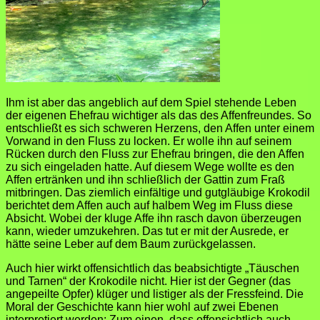
Ihm ist aber das angeblich auf dem Spiel stehende Leben
der eigenen Ehefrau wichtiger als das des Affenfreundes. So
entschließt es sich schweren Herzens, den Affen unter einem
Vorwand in den Fluss zu locken. Er wolle ihn auf seinem
Rücken durch den Fluss zur Ehefrau bringen, die den Affen
zu sich eingeladen hatte. Auf diesem Wege wollte es den
Affen ertränken und ihn schließlich der Gattin zum Fraß
mitbringen. Das ziemlich einfältige und gutgläubige Krokodil
berichtet dem Affen auch auf halbem Weg im Fluss diese
Absicht. Wobei der kluge Affe ihn rasch davon überzeugen
kann, wieder umzukehren. Das tut er mit der Ausrede, er
hätte seine Leber auf dem Baum zurückgelassen.
Auch hier wirkt offensichtlich das beabsichtigte „Täuschen
und Tarnen“ der Krokodile nicht. Hier ist der Gegner (das
angepeilte Opfer) klüger und listiger als der Fressfeind. Die
Moral der Geschichte kann hier wohl auf zwei Ebenen
interpretiert werden: Zum einen, dass offensichtlich auch