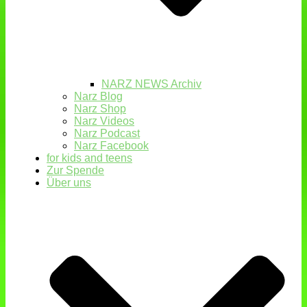
NARZ NEWS Archiv
Narz Blog
Narz Shop
Narz Videos
Narz Podcast
Narz Facebook
for kids and teens
Zur Spende
Über uns