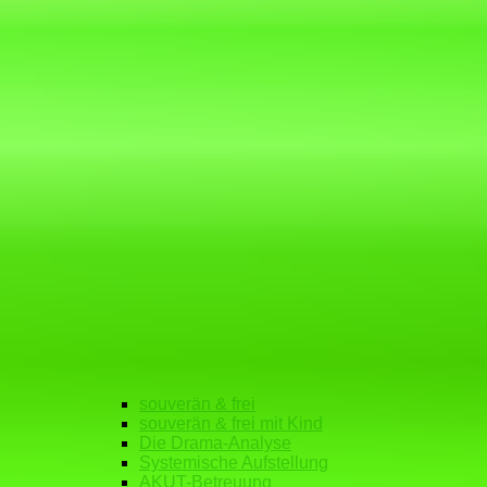
souverän & frei
souverän & frei mit Kind
Die Drama-Analyse
Systemische Aufstellung
AKUT-Betreuung