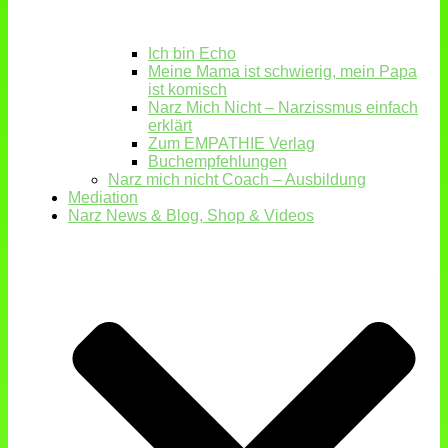
Ich bin Echo
Meine Mama ist schwierig, mein Papa
ist komisch
Narz Mich Nicht – Narzissmus einfach
erklärt
Zum EMPATHIE Verlag
Buchempfehlungen
Narz mich nicht Coach – Ausbildung
Mediation
Narz News & Blog, Shop & Videos